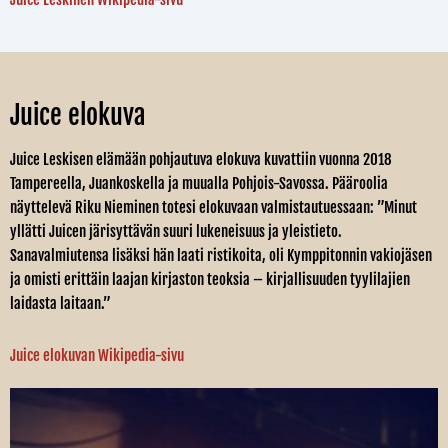
Juice elokuva
Juice Leskisen elämään pohjautuva elokuva kuvattiin vuonna 2018
Tampereella, Juankoskella ja muualla Pohjois-Savossa. Pääroolia
näyttelevä Riku Nieminen totesi elokuvaan valmistautuessaan: ”Minut
yllätti Juicen järisyttävän suuri lukeneisuus ja yleistieto.
Sanavalmiutensa lisäksi hän laati ristikoita, oli Kymppitonnin vakiojäsen
ja omisti erittäin laajan kirjaston teoksia – kirjallisuuden tyylilajien
laidasta laitaan.”
Juice elokuvan Wikipedia-sivu