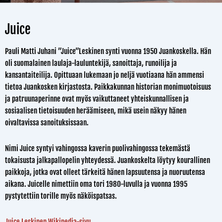
Juice
Pauli Matti Juhani ”Juice”Leskinen synti vuonna 1950 Juankoskella. Hän
oli suomalainen laulaja-lauluntekijä, sanoittaja, runoilija ja
kansantaiteilija. Opittuaan lukemaan jo neljä vuotiaana hän ammensi
tietoa Juankosken kirjastosta. Paikkakunnan historian monimuotoisuus
ja patruunaperinne ovat myös vaikuttaneet yhteiskunnallisen ja
sosiaalisen tietoisuuden heräämiseen, mikä usein näkyy hänen
oivaltavissa sanoituksissaan.
Nimi Juice syntyi vahingossa kaverin puolivahingossa tekemästä
tokaisusta jalkapallopelin yhteydessä. Juankoskelta löytyy kourallinen
paikkoja, jotka ovat olleet tärkeitä hänen lapsuutensa ja nuoruutensa
aikana. Juicelle nimettiin oma tori 1980-luvulla ja vuonna 1995
pystytettiin torille myös näköispatsas.
Juice Leskinen Wikipedia-sivu