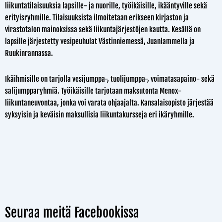
liikuntatilaisuuksia lapsille- ja nuorille, työikäisille, ikääntyville sekä
erityisryhmille. Tilaisuuksista ilmoitetaan erikseen kirjaston ja
virastotalon mainoksissa sekä liikuntajärjestöjen kautta. Kesällä on
lapsille järjestetty vesipeuhulat Västinniemessä, Juanlammella ja
Ruukinrannassa.
Ikäihmisille on tarjolla vesijumppa-, tuolijumppa-, voima­tasapaino- sekä
salijumpparyhmiä. Työikäisille tarjotaan maksutonta Menox-
liikuntaneuvontaa, jonka voi varata ohjaajalta. Kansalaisopisto järjestää
syksyisin ja keväisin maksullisia liikuntakursseja eri ikäryhmille.
Seuraa meitä Facebookissa