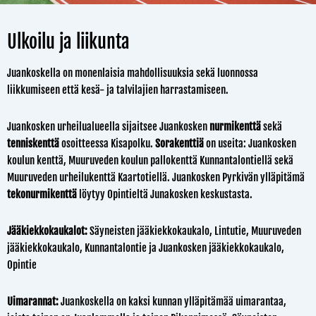
Ulkoilu ja liikunta
Juankoskella on monenlaisia mahdollisuuksia sekä luonnossa
liikkumiseen että kesä- ja talvilajien harrastamiseen.
Juankosken urheilualueella sijaitsee Juankosken
nurmikenttä
sekä
tenniskenttä
osoitteessa Kisapolku.
Sorakenttiä
on useita: Juankosken
koulun kenttä, Muuruveden koulun pallokenttä Kunnantalontiellä sekä
Muuruveden urheilukenttä Kaartotiellä. Juankosken Pyrkivän ylläpitämä
tekonurmikenttä
löytyy Opintieltä Junakosken keskustasta.
Jääkiekkokaukalot:
Säyneisten jääkiekkokaukalo, Lintutie, Muuruveden
jääkiekkokaukalo, Kunnantalontie ja Juankosken jääkiekkokaukalo,
Opintie
Uimarannat:
Juankoskella on kaksi kunnan ylläpitämää uimarantaa,