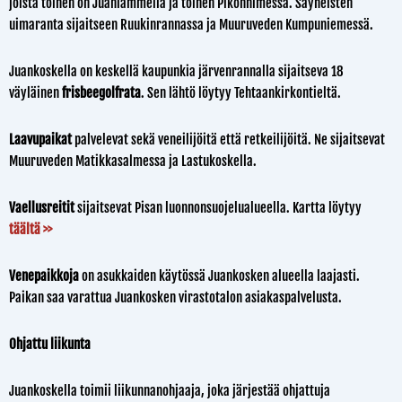
joista toinen on Juanlammella ja toinen Pikonnimessä. Säyneisten
uimaranta sijaitseen Ruukinrannassa ja Muuruveden Kumpuniemessä.
Juankoskella on keskellä kaupunkia järvenrannalla sijaitseva 18
väyläinen
frisbeegolfrata
. Sen lähtö löytyy Tehtaankirkontieltä.
Laavupaikat
palvelevat sekä veneilijöitä että retkeilijöitä. Ne sijaitsevat
Muuruveden Matikkasalmessa ja Lastukoskella.
Vaellusreitit
sijaitsevat Pisan luonnonsuojelualueella. Kartta löytyy
täältä >>
Venepaikkoja
on asukkaiden käytössä Juankosken alueella laajasti.
Paikan saa varattua Juankosken virastotalon asiakaspalvelusta.
Ohjattu liikunta
Juankoskella toimii liikunnanohjaaja, joka järjestää ohjattuja