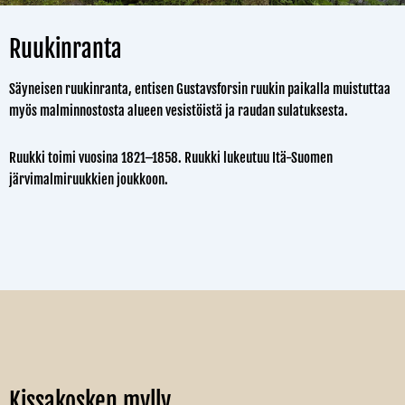
Ruukinranta
Säyneisen ruukinranta, entisen Gustavsforsin ruukin paikalla muistuttaa
myös malminnostosta alueen vesistöistä ja raudan sulatuksesta.
Ruukki toimi vuosina 1821–1858. Ruukki lukeutuu Itä-Suomen
järvimalmiruukkien joukkoon.
Kissakosken mylly