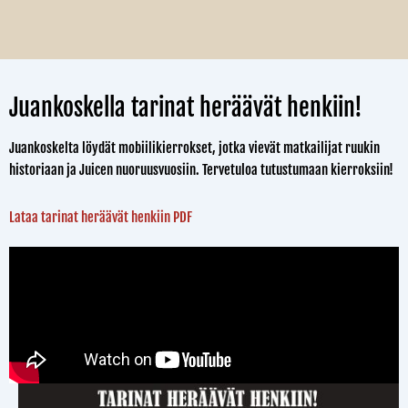
Juankoskella tarinat heräävät henkiin!
Juankoskelta löydät mobiilikierrokset, jotka vievät matkailijat ruukin
historiaan ja Juicen nuoruusvuosiin. Tervetuloa tutustumaan kierroksiin!
Lataa tarinat heräävät henkiin PDF