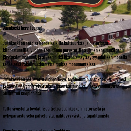
Juankoski here I come!
Juankoski on antoisa kohde kaikille kulttuurista ja historiasta
kiinnostuneille. Vuonna 1746 tänne perustettiin Suomen ensimmäinen
järvimalmimasuuni, ja alueen pitkä historia näyttäytyy edelleen monella
tapaa sekä rakennuksissa että muissa monumenteissa.
Juankoski on perustettu vuonna 1925. Myöhemmin Juankoski, Muuruvesi
ja Säyneinen yhdistyivät Juankosken kaupungiksi, josta vuoden 2017
alusta tuli Kuopion osa.
Tältä sivustolta löydät lisää tietoa Juankosken historiasta ja
nykypäivästä sekä palveluista, nähtävyyksistä ja tapahtumista.