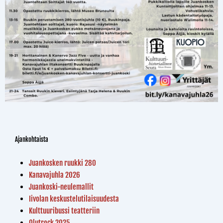
Ajankohtaista
Juankosken ruukki 280
Kanavajuhla 2026
Juankoski-neulemallit
Iivolan keskustelutilaisuudesta
Kulttuuribussi teatteriin
Olutrock 2025