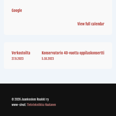
Google
View full calendar
Verkostoilta
Konservatorio 40-vuotta oppilaskonsertti
27.9.2023
5.10.2023
© 2026 Juankosken Ruukki ry
www-sivut:
Tietotekniikka Haatanen