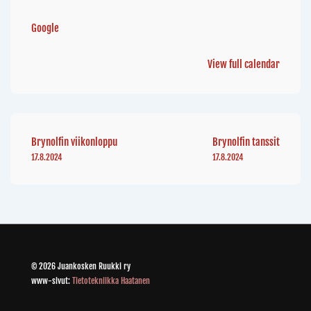
Google
View full calendar
Brynolfin viikonloppu
Brynolfin tanssit
17.8.2024
17.8.2024
© 2026 Juankosken Ruukki ry
www-sivut:
Tietotekniikka Haatanen