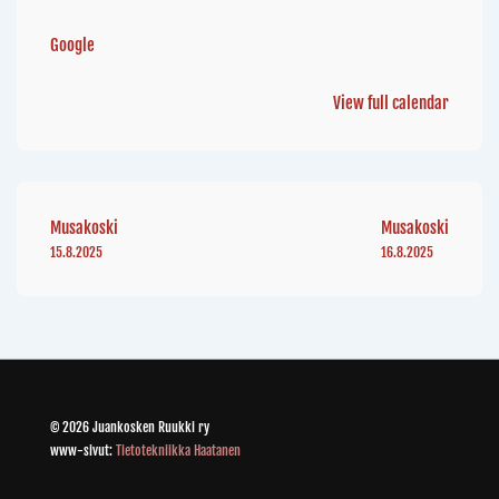
Google
View full calendar
Musakoski
Musakoski
15.8.2025
16.8.2025
© 2026 Juankosken Ruukki ry
www-sivut:
Tietotekniikka Haatanen