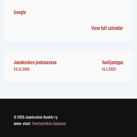
Google
View full calendar
Juankosken joulunavaus
Tuolijumppa
23.11.2024
15.1.2025
© 2026 Juankosken Ruukki ry
www-sivut:
Tietotekniikka Haatanen