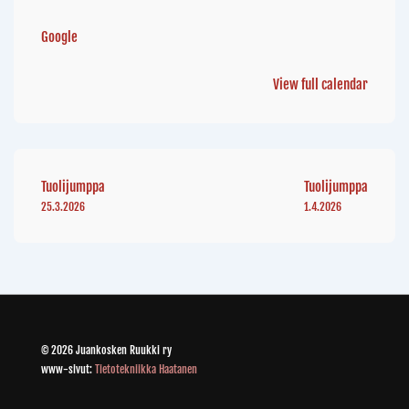
Google
View full calendar
Tuolijumppa
Tuolijumppa
25.3.2026
1.4.2026
© 2026 Juankosken Ruukki ry
www-sivut:
Tietotekniikka Haatanen