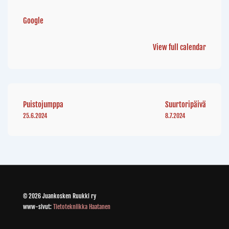
Google
View full calendar
Puistojumppa
Suurtoripäivä
25.6.2024
8.7.2024
© 2026 Juankosken Ruukki ry
www-sivut:
Tietotekniikka Haatanen