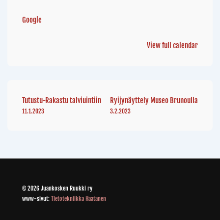
Google
View full calendar
Tutustu-Rakastu talviuintiin
Ryijynäyttely Museo Brunoulla
11.1.2023
3.2.2023
© 2026 Juankosken Ruukki ry
www-sivut:
Tietotekniikka Haatanen