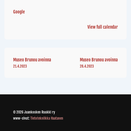
Google
View full calendar
Museo Brunou avoinna
Museo Brunou avoinna
21.4.2023
28.4.2023
© 2026 Juankosken Ruukki ry
www-sivut:
Tietotekniikka Haatanen