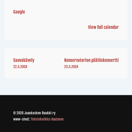
Google
View full calendar
Sauvakävely
Konservatorion päätöskonsertti
22.5.2024
23.5.2024
© 2026 Juankosken Ruukki ry
www-sivut:
Tietotekniikka Haatanen