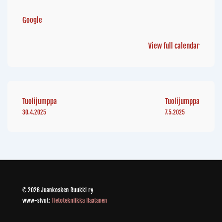
Google
View full calendar
Tuolijumppa
Tuolijumppa
30.4.2025
7.5.2025
© 2026 Juankosken Ruukki ry
www-sivut:
Tietotekniikka Haatanen