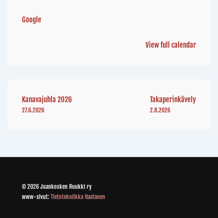
Google
View full calendar
Kanavajuhla 2026
Takaperinkävely
27.6.2026
2.8.2026
© 2026 Juankosken Ruukki ry
www-sivut:
Tietotekniikka Haatanen