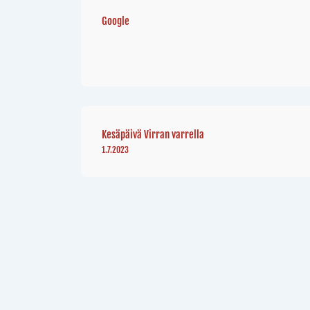
Google
Kesäpäivä Virran varrella
1.7.2023