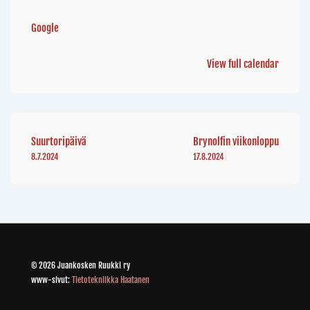
Google
View full calendar
Suurtoripäivä
Brynolfin viikonloppu
8.7.2024
17.8.2024
© 2026 Juankosken Ruukki ry
www-sivut:
Tietotekniikka Haatanen