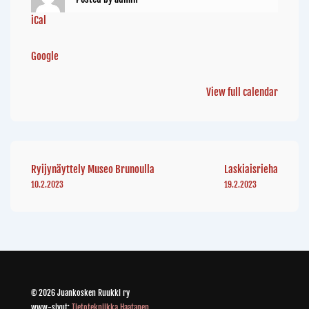
iCal
Google
View full calendar
Ryijynäyttely Museo Brunoulla
Laskiaisrieha
10.2.2023
19.2.2023
© 2026 Juankosken Ruukki ry
www-sivut:
Tietotekniikka Haatanen