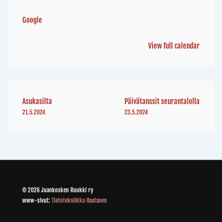
Google
View full calendar
Asukasilta
Päivätanssit seurantalolla
21.5.2024
23.5.2024
© 2026 Juankosken Ruukki ry
www-sivut:
Tietotekniikka Haatanen