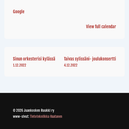
Google
View full calendar
Sinun orkesterisi kylässä
Taivas sylissäni- joulukonsertti
1.12.2022
4.12.2022
© 2026 Juankosken Ruukki ry
www-sivut:
Tietotekniikka Haatanen