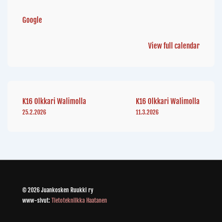
Google
View full calendar
K16 Olkkari Walimolla
K16 Olkkari Walimolla
25.2.2026
11.3.2026
© 2026 Juankosken Ruukki ry
www-sivut:
Tietotekniikka Haatanen