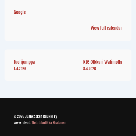
Google
View full calendar
Tuolijumppa
K16 Olkkari Walimolla
1.4.2026
8.4.2026
© 2026 Juankosken Ruukki ry
www-sivut:
Tietotekniikka Haatanen