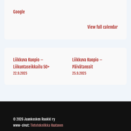
Google
View full calendar
Liikkuva Kuopio –
Liikkuva Kuopio –
Liikuntaseikkailu 50+
Päivätanssit
22.9.2025
25.9.2025
© 2026 Juankosken Ruukki ry
www-sivut:
Tietotekniikka Haatanen