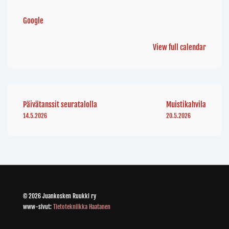
Google
View full calendar
Päivätanssit seuratalolla
Muistikahvila
14.5.2026
20.5.2026
© 2026 Juankosken Ruukki ry
www-sivut:
Tietotekniikka Haatanen