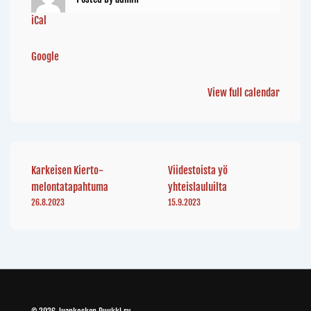
iCal
Google
View full calendar
Karkeisen Kierto-
Viidestoista yö
melontatapahtuma
yhteislauluilta
26.8.2023
15.9.2023