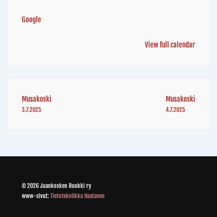
Google
View full calendar
Musakoski
Musakoski
3.7.2025
4.7.2025
© 2026 Juankosken Ruukki ry
www-sivut:
Tietotekniikka Haatanen