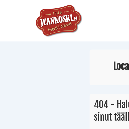
Loca
404 - Hal
sinut tääl