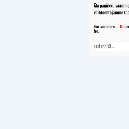
Älä paniikki, saamme
vaihtoehtojamme tää
You can return
← Koti
or
for.