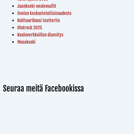
Juankoski-neulemallit
Iivolan keskustelutilaisuudesta
Kulttuuribussi teatteriin
Olutrock 2025
Kouluverkkoillan diaesitys
Musakoski
Seuraa meitä Facebookissa