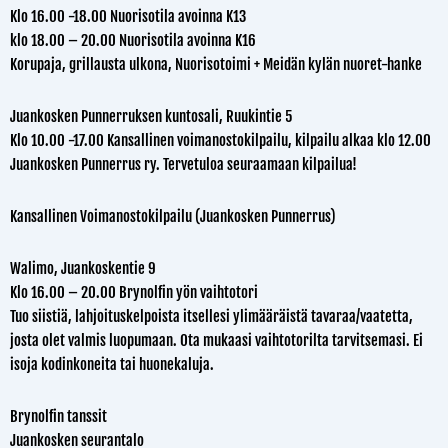
Klo 16.00 -18.00 Nuorisotila avoinna K13
klo 18.00 – 20.00 Nuorisotila avoinna K16
Korupaja, grillausta ulkona, Nuorisotoimi + Meidän kylän nuoret-hanke
Juankosken Punnerruksen kuntosali, Ruukintie 5
Klo 10.00 -17.00 Kansallinen voimanostokilpailu, kilpailu alkaa klo 12.00
Juankosken Punnerrus ry. Tervetuloa seuraamaan kilpailua!
Kansallinen Voimanostokilpailu (Juankosken Punnerrus)
Walimo, Juankoskentie 9
Klo 16.00 – 20.00 Brynolfin yön vaihtotori
Tuo siistiä, lahjoituskelpoista itsellesi ylimääräistä tavaraa/vaatetta,
josta olet valmis luopumaan. Ota mukaasi vaihtotorilta tarvitsemasi. Ei
isoja kodinkoneita tai huonekaluja.
Brynolfin tanssit
Juankosken seurantalo